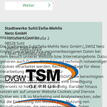
Weiter
Stadtwerke Suhl/Zella-Mehlis
Netz GmbH
Wir benutzen Cookies
Fröhliche-Mann-Straße 2
98528 Suhl
Die Stadtwerke Suhl/Zella-Mehlis Netz GmbH („SWSZ Netz
Telefon:
03681 495-0
GmbH“) verarbeitet ihre personenbezogenen Daten bei
E-Mail:
info@swsz-netz.de
dem Besuch unserer Website bzw. Internetangebote. Dazu
gehören auch Daten, die auf Grund technisch notwendiger
Cookies verarbeitet werden. Rechtsgrundlage für diese
Verarbeitung sind im Sinne der EU-
Datenschutzgrundverordnung (DSGVO) die berechtigten
Interessen der SWSZ Netz GmbH, eine Einwilligung
Ihrerseits ist hierfür nicht notwendig. Darüber hinaus
setzen wir auf unserer Website Cookies und Dienste
Dritter ein, z.B. zu Marketing und Analysezwecken, oder
für die Einbindung von Medien bzw. Nutzung von
Portalfunktionen, die personenbezogenen Daten