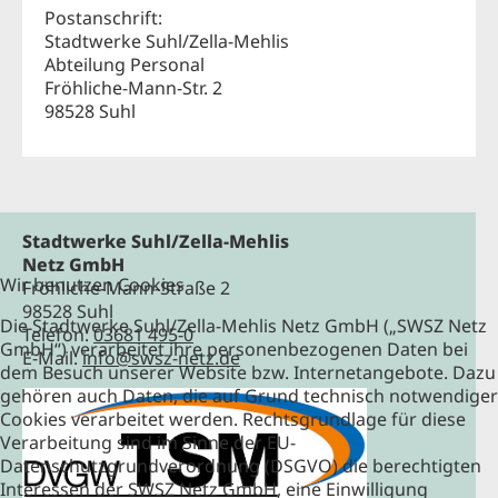
Postanschrift:
Stadtwerke Suhl/Zella-Mehlis
Abteilung Personal
Fröhliche-Mann-Str. 2
98528 Suhl
Stadtwerke Suhl/Zella-Mehlis
Netz GmbH
Wir benutzen Cookies
Fröhliche-Mann-Straße 2
98528 Suhl
Die Stadtwerke Suhl/Zella-Mehlis Netz GmbH („SWSZ Netz
Telefon:
03681 495-0
GmbH“) verarbeitet ihre personenbezogenen Daten bei
E-Mail:
info@swsz-netz.de
dem Besuch unserer Website bzw. Internetangebote. Dazu
gehören auch Daten, die auf Grund technisch notwendiger
Cookies verarbeitet werden. Rechtsgrundlage für diese
Verarbeitung sind im Sinne der EU-
Datenschutzgrundverordnung (DSGVO) die berechtigten
Interessen der SWSZ Netz GmbH, eine Einwilligung