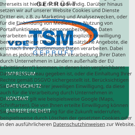
Ihrerseits ist hierfür nicht notwendig. Darüber hinaus
setzen wir auf unserer Website Cookies und Dienste
Dritter ein, z.B. zu Marketing und Analysezwecken, oder
für die Einbindung von Medien bzw. Nutzung von
Portalfunktionen, die personenbezogenen Daten
verarbeiten und für die wir Ihre explizite Einwilligung
benötigen. Diese Dienste sind zusätzliche Angebote, die
erst nach Ihrer Zustimmung Daten verarbeiten. Dabei
kann es jedoch auch zu einer Verarbeitung Ihrer Daten
durch Unternehmen in Ländern außerhalb der EU
(„Drittländern“) kommen, in denen kein vergleichbares
Datenschutzniveau gegeben ist, oder die Einhaltung Ihrer
IMPRESSUM
Rechte gemäß DSGVO sichergestellt ist. Berücksichtigen
DATENSCHUTZ
Sie dies bitte vor Ihrer jeweiligen Einwilligung, da diese
auch für die Verarbeitung durch Unternehmen in
KONTAKT
Drittländern gilt wie beispielsweise Google (Maps,
Schriftarten). Die von Ihnen erteilte Einwilligung können
BARRIEREFREIHEIT
Sie jederzeit mit Wirkung für die Zukunft widerrufen,
beispielsweise durch Löschen der gesetzten Cookies oder
in den ausführlicheren
Datenschutzhinweisen
zur Website.