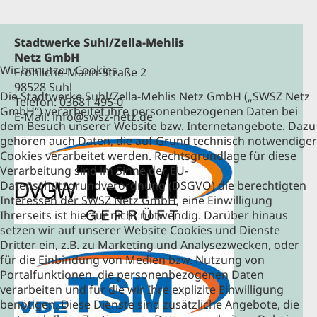
Stadtwerke Suhl/Zella-Mehlis
Netz GmbH
Wir benutzen Cookies
Fröhliche-Mann-Straße 2
98528 Suhl
Die Stadtwerke Suhl/Zella-Mehlis Netz GmbH („SWSZ Netz
Telefon:
03681 495-0
GmbH“) verarbeitet ihre personenbezogenen Daten bei
E-Mail:
info@swsz-netz.de
dem Besuch unserer Website bzw. Internetangebote. Dazu
gehören auch Daten, die auf Grund technisch notwendiger
Cookies verarbeitet werden. Rechtsgrundlage für diese
Verarbeitung sind im Sinne der EU-
Datenschutzgrundverordnung (DSGVO) die berechtigten
Interessen der SWSZ Netz GmbH, eine Einwilligung
Ihrerseits ist hierfür nicht notwendig. Darüber hinaus
setzen wir auf unserer Website Cookies und Dienste
Dritter ein, z.B. zu Marketing und Analysezwecken, oder
für die Einbindung von Medien bzw. Nutzung von
Portalfunktionen, die personenbezogenen Daten
verarbeiten und für die wir Ihre explizite Einwilligung
benötigen. Diese Dienste sind zusätzliche Angebote, die