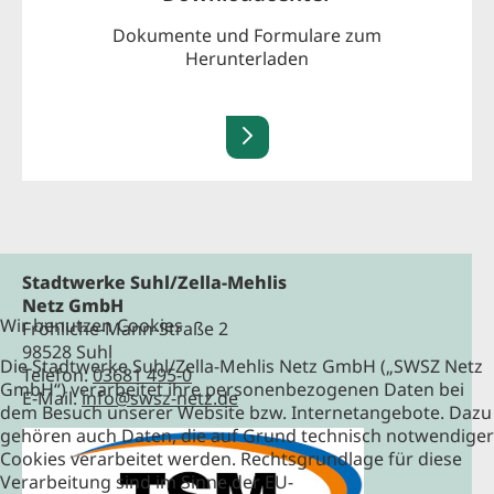
Dokumente und Formulare zum
Herunterladen
Stadtwerke Suhl/Zella-Mehlis
Netz GmbH
Wir benutzen Cookies
Fröhliche-Mann-Straße 2
98528 Suhl
Die Stadtwerke Suhl/Zella-Mehlis Netz GmbH („SWSZ Netz
Telefon:
03681 495-0
GmbH“) verarbeitet ihre personenbezogenen Daten bei
E-Mail:
info@swsz-netz.de
dem Besuch unserer Website bzw. Internetangebote. Dazu
gehören auch Daten, die auf Grund technisch notwendiger
Cookies verarbeitet werden. Rechtsgrundlage für diese
Verarbeitung sind im Sinne der EU-