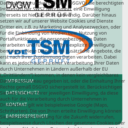
Datenschutzgrundverordnung (DSGVO) die berechtigten
Interessen der SWSZ Netz GmbH, eine Einwilligung
Ihrerseits ist hierfür nicht notwendig. Darüber hinaus
setzen wir auf unserer Website Cookies und Dienste
Dritter ein, z.B. zu Marketing und Analysezwecken, oder
für die Einbindung von Medien bzw. Nutzung von
Portalfunktionen, die personenbezogenen Daten
verarbeiten und für die wir Ihre explizite Einwilligung
benötigen. Diese Dienste sind zusätzliche Angebote, die
erst nach Ihrer Zustimmung Daten verarbeiten. Dabei
kann es jedoch auch zu einer Verarbeitung Ihrer Daten
durch Unternehmen in Ländern außerhalb der EU
(„Drittländern“) kommen, in denen kein vergleichbares
Datenschutzniveau gegeben ist, oder die Einhaltung Ihrer
IMPRESSUM
Rechte gemäß DSGVO sichergestellt ist. Berücksichtigen
DATENSCHUTZ
Sie dies bitte vor Ihrer jeweiligen Einwilligung, da diese
auch für die Verarbeitung durch Unternehmen in
KONTAKT
Drittländern gilt wie beispielsweise Google (Maps,
Schriftarten). Die von Ihnen erteilte Einwilligung können
BARRIEREFREIHEIT
Sie jederzeit mit Wirkung für die Zukunft widerrufen,
beispielsweise durch Löschen der gesetzten Cookies oder