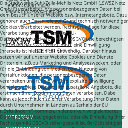
Die Stadtwerke Suhl/Zella-Mehlis Netz GmbH („SWSZ Netz
Telefon:
03681 495-0
GmbH“) verarbeitet ihre personenbezogenen Daten bei
E-Mail:
info@swsz-netz.de
dem Besuch unserer Website bzw. Internetangebote. Dazu
gehören auch Daten, die auf Grund technisch notwendiger
Cookies verarbeitet werden. Rechtsgrundlage für diese
Verarbeitung sind im Sinne der EU-
Datenschutzgrundverordnung (DSGVO) die berechtigten
Interessen der SWSZ Netz GmbH, eine Einwilligung
Ihrerseits ist hierfür nicht notwendig. Darüber hinaus
setzen wir auf unserer Website Cookies und Dienste
Dritter ein, z.B. zu Marketing und Analysezwecken, oder
für die Einbindung von Medien bzw. Nutzung von
Portalfunktionen, die personenbezogenen Daten
verarbeiten und für die wir Ihre explizite Einwilligung
benötigen. Diese Dienste sind zusätzliche Angebote, die
erst nach Ihrer Zustimmung Daten verarbeiten. Dabei
kann es jedoch auch zu einer Verarbeitung Ihrer Daten
durch Unternehmen in Ländern außerhalb der EU
(„Drittländern“) kommen, in denen kein vergleichbares
Datenschutzniveau gegeben ist, oder die Einhaltung Ihrer
IMPRESSUM
Rechte gemäß DSGVO sichergestellt ist. Berücksichtigen